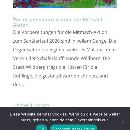
Wir organisieren wieder die Mitmach-
Aktion
Die Vorbereitungen für die Mitmach-Aktion
zum Schäferlauf 2026 sind in vollem Gange. Die
Organisation obliegt ein weiteres Mal uns, dem
Verein der Schäferlauffreunde Wildberg. Die
Stadt Wildberg trägt die Kosten für die
Rohlinge, die gestaltet werden können, und
der...
« Ältere Einträge
Diese Website benutzt Cookies. Wenn du die Website weiter
Designed by
Elegant Themes
| Powered by
nutzt, gehen wir von deinem Einverständnis aus.
WordPress
OK
Datenschutzerklärung